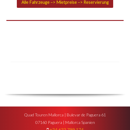
Alle Fahrzeuge –> Mietpreise –> Reservierung
Quad Touren Mallorca | Bulevar de Paguera 61
07160 Paguera | Mallorca Spanien
+34 633 799 174